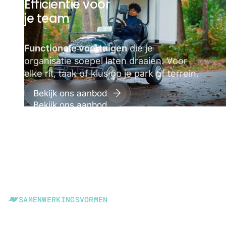
Efficiëntie voor
je team
Functionele voertuigen
die je
organisatie soepel laten draaien. Voor
elke rit, taak of klus op je park of terrein.
Bekijk ons aanbod
SAMENWERKINGSVORMEN