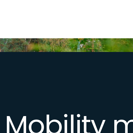
Vragen? We staan klaar om je park soepel in
beweging te brengen. Neem gerust contact
op.
Mobility